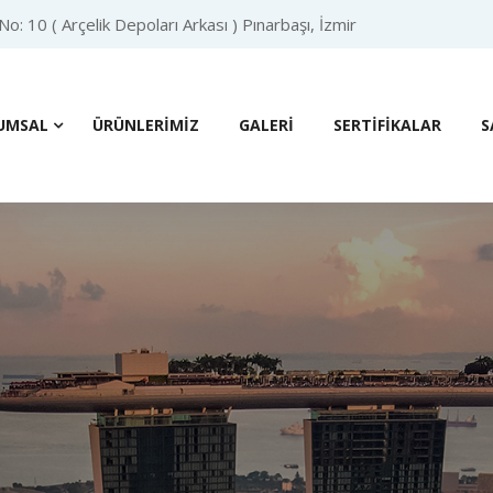
: 10 ( Arçelik Depoları Arkası ) Pınarbaşı, İzmir
UMSAL
ÜRÜNLERIMIZ
GALERI
SERTIFIKALAR
S