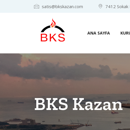
satis@bkskazan.com
7412 Sokak No
ANA SAYFA
KUR
BKS Kazan