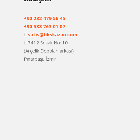
+90 232 479 56 45
+90 533 763 01 07
satis@bkskazan.com
7412 Sokak No: 10
(Arçelik Depoları arkası)
Pınarbaşı, İzmir